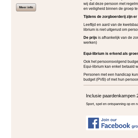
wij dat deze persoon met regel
Meer info
en veiligheid binnen de groep t
Tijdens de zorgboerderij zijn e
Leeftijd en aard van de kwetsbaa
librium is niet uitgerust om per
De prijs
is afhankelijk van de zo
werken)
Equi-librium is erkend als groen
Ook het persoonsvolgend budget
Equi-librium kan enkel betaald 
Personen met een handicap kun
budget (PVB) of met hun persoon
Inclusie paardenkampen 
Sport, spel en ontspanning op en n