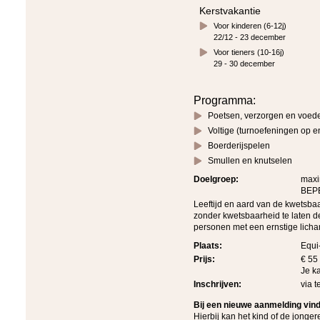
Kerstvakantie
Voor kinderen (6-12j)
22/12 - 23 december
Voor tieners (10-16j)
29 - 30 december
Programma:
Poetsen, verzorgen en voede
Voltige (turnoefeningen op e
Boerderijspelen
Smullen en knutselen
Doelgroep:
maxi
BEPE
Leeftijd en aard van de kwetsba
zonder kwetsbaarheid te laten de
personen met een ernstige licha
Plaats:
Equi
Prijs:
€ 55 
Je k
Inschrijven:
via t
Bij een nieuwe aanmelding vind
Hierbij kan het kind of de jonger