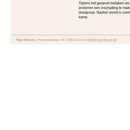
Tijdens het gesprek bekijken we 
proberen een inschatting te mak
doelgroep. Nadien wordt in over
kamp.
Equi-librium
| Herentalsebaan 49 | 2980 Zoersel |
info@equi-librium.be