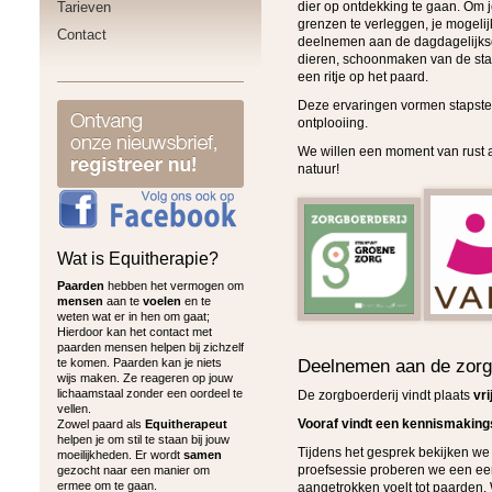
Tarieven
dier op ontdekking te gaan. Om j
grenzen te verleggen, je mogelij
Contact
deelnemen aan de dagdagelijkse
dieren, schoonmaken van de stall
een ritje op het paard.
Deze ervaringen vormen stapste
ontplooiing.
We willen een moment van rust 
natuur!
Wat is Equitherapie?
Paarden
hebben het vermogen om
mensen
aan te
voelen
en te
weten wat er in hen om gaat;
Hierdoor kan het contact met
paarden mensen helpen bij zichzelf
te komen. Paarden kan je niets
Deelnemen aan de zorg
wijs maken. Ze reageren op jouw
lichaamstaal zonder een oordeel te
De zorgboerderij vindt plaats
vri
vellen.
Vooraf vindt een kennismaking
Zowel paard als
Equitherapeut
helpen je om stil te staan bij jouw
Tijdens het gesprek bekijken we
moeilijkheden. Er wordt
samen
proefsessie proberen we een eer
gezocht naar een manier om
ermee om te gaan.
aangetrokken voelt tot paarden. 