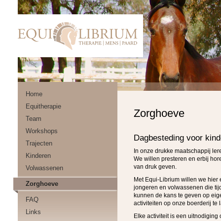
Home
Equitherapie
Zorghoeve
Team
Workshops
Dagbesteding voor kin
Trajecten
In onze drukke maatschappij lere
Kinderen
We willen presteren en erbij hore
van druk geven.
Volwassenen
Met Equi-Librium willen we hier
Zorghoeve
jongeren en volwassenen die tijd
kunnen de kans te geven op eige
FAQ
activiteiten op onze boerderij te 
Links
Elke activiteit is een uitnodigin