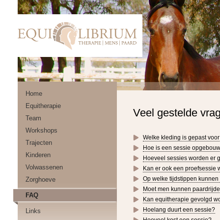
Home
Equitherapie
Veel gestelde vra
Team
Workshops
Welke kleding is gepast voor
Trajecten
Hoe is een sessie opgebou
Kinderen
Hoeveel sessies worden er 
Volwassenen
Kan er ook een proefsessie
Op welke tijdstippen kunnen
Zorghoeve
Moet men kunnen paardrijde
FAQ
Kan equitherapie gevolgd w
Hoelang duurt een sessie?
Links