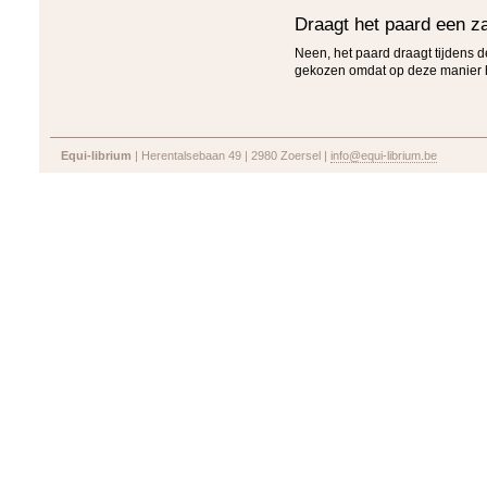
Draagt het paard een za
Neen, het paard draagt tijdens d
gekozen omdat op deze manier he
Equi-librium
| Herentalsebaan 49 | 2980 Zoersel |
info@equi-librium.be