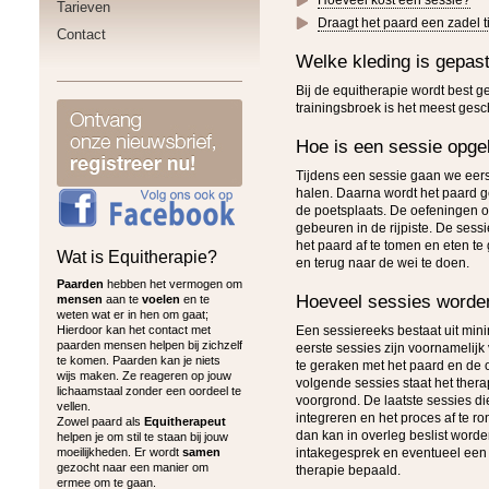
Hoeveel kost een sessie?
Tarieven
Draagt het paard een zadel t
Contact
Welke kleding is gepast
Bij de equitherapie wordt best g
trainingsbroek is het meest gesch
Hoe is een sessie opg
Tijdens een sessie gaan we eers
halen. Daarna wordt het paard 
de poetsplaats. De oefeningen o
gebeuren in de rijpiste. De sess
het paard af te tomen en eten te
Wat is Equitherapie?
en terug naar de wei te doen.
Paarden
hebben het vermogen om
Hoeveel sessies worde
mensen
aan te
voelen
en te
weten wat er in hen om gaat;
Hierdoor kan het contact met
Een sessiereeks bestaat uit mini
paarden mensen helpen bij zichzelf
eerste sessies zijn voornamelij
te komen. Paarden kan je niets
te geraken met het paard en de 
wijs maken. Ze reageren op jouw
volgende sessies staat het ther
lichaamstaal zonder een oordeel te
voorgrond. De laatste sessies d
vellen.
integreren en het proces af te ro
Zowel paard als
Equitherapeut
dan kan in overleg beslist word
helpen je om stil te staan bij jouw
moeilijkheden. Er wordt
samen
intakegesprek en eventueel een 
gezocht naar een manier om
therapie bepaald.
ermee om te gaan.